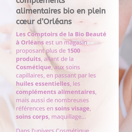
compléments
alimentaires bio en plein
cœur d’Orléans
Les Comptoirs de la Bio Beauté
à Orléans
est un magasin
proposant plus de
1500
produits
, allant de la
Cosmétique
, aux soins
capillaires, en passant par les
huiles essentielles
, les
compléments alimentaires
,
mais aussi de nombreuses
références en
soins visage
,
soins corps
, maquillage…
Dans l’univers Cosmétique,