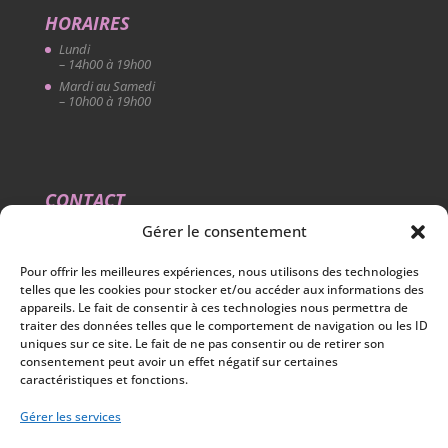
HORAIRES
Lundi
– 14h00 à 19h00
Mardi au Samedi
– 10h00 à 19h00
CONTACT
9 RUE DES Halles (Quartier Halles / Charpenterie) 45 000
Gérer le consentement
Orléans
02 38 62 73 93
Pour offrir les meilleures expériences, nous utilisons des technologies
lcbbeaute.orleans@gmail.com
telles que les cookies pour stocker et/ou accéder aux informations des
appareils. Le fait de consentir à ces technologies nous permettra de
traiter des données telles que le comportement de navigation ou les ID
uniques sur ce site. Le fait de ne pas consentir ou de retirer son
consentement peut avoir un effet négatif sur certaines
caractéristiques et fonctions.
Gérer les services
Mentions légales
Politique de confidentialité