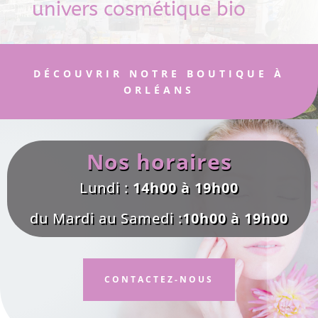
univers cosmétique bio
DÉCOUVRIR NOTRE BOUTIQUE À
ORLÉANS
Nos horaires
Lundi :
14h00 à 19h00
du Mardi au Samedi :
10h00 à 19h00
CONTACTEZ-NOUS