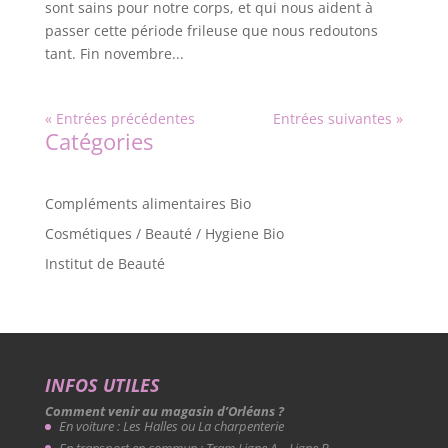
sont sains pour notre corps, et qui nous aident à
passer cette période frileuse que nous redoutons
tant. Fin novembre...
« Entrées précédentes
Entrées suivantes »
Catégories
Compléments alimentaires Bio
Cosmétiques / Beauté / Hygiene Bio
Institut de Beauté
INFOS UTILES
Comment venir au magasin d’Orléans ?
En voiture : Les Halles ou La charpenterie
En transport en commun : Tram Ligne A – Ligne B