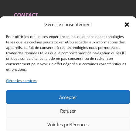
CONTACT
9 RUE DES Halles (Quartier Halles / Charpenterie) 45 000
Gérer le consentement
Orléans
02 38 62 73 93
Pour offrir les meilleures expériences, nous utilisons des technologies
lcbbeaute.orleans@gmail.com
telles que les cookies pour stocker et/ou accéder aux informations des
appareils. Le fait de consentir à ces technologies nous permettra de
traiter des données telles que le comportement de navigation ou les ID
uniques sur ce site. Le fait de ne pas consentir ou de retirer son
consentement peut avoir un effet négatif sur certaines caractéristiques
et fonctions.
Gérer les services
Mentions légales
Politique de confidentialité
Accepter
Boutique beauté Orléans
Blog sur la beauté Bio
Politique de cookies (UE)
Refuser
Voir les préférences
Comptoirs bio beauté © 2021-2022 | Développé par
Logo