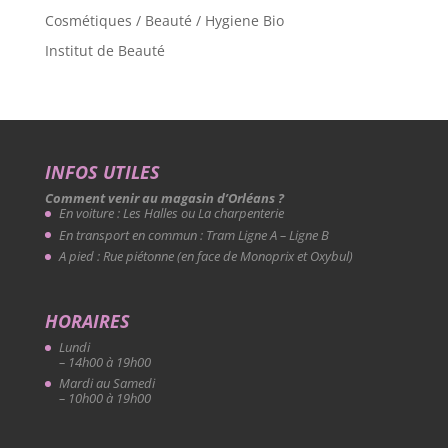
Cosmétiques / Beauté / Hygiene Bio
Institut de Beauté
INFOS UTILES
Comment venir au magasin d’Orléans ?
En voiture : Les Halles ou La charpenterie
En transport en commun : Tram Ligne A – Ligne B
A pied : Rue piétonne (en face de Monoprix et Oxybul)
HORAIRES
Lundi
– 14h00 à 19h00
Mardi au Samedi
– 10h00 à 19h00