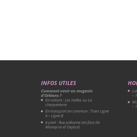
INFOS UTILES
HO
Comment venir au magasin
Lu
d’Orléans ?
– 
En voiture : Les Halles ou La
Ma
charpenterie
– 
En transport en commun : Tram Ligne
A – Ligne B
A pied : Rue piétonne (en face de
Monoprix et Oxybul)