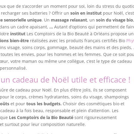
ux que de s’accorder un moment pour soi, loin du stress du quoti
 recharger ses batteries ? Offrir un
soin en institut
pour Noël, c’es
e sensorielle unique
. Un
massage relaxant
, un
soin du visage bio
dans un cadre apaisant,
…
Autant d’options qui permettent de fair
 Notre
institut
Les Comptoirs de la Bio Beauté à Orléans propose u
tions bien-être
réalisées avec les produits français certifiés Bio
Phyt
ins visage, soins corps, gommage, beauté des mains et des pieds,
toutes les envies, pour les hommes et les femmes. Que ce soit po
 sœur, votre maman ou même une collègue, c’est le type de cadeau
 personnalisé.
un cadeau de Noël utile et efficace !
sûre de cadeau pour Noël. En plus d’être jolis, ils se composent
s pour le corps, crèmes hydratantes, soins du visage, shampoings
goûts
et pour
tous les budgets.
Choisir des cosmétiques bio et
cadeau à la fois beau, responsable et plein d’attention. Les
ique
Les Comptoirs de la Bio Beauté
sont rigoureusement
 et surtout pour leur composition naturelle.