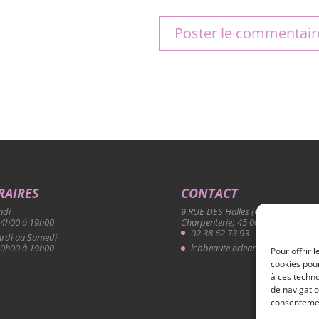
RAIRES
CONTACT
ndi
9 RUE DES Halles (Quartier Halles /
14h00 à 19h00
Charpenterie) 45 000 Orléans
02 38 62 73 93
rdi au Samedi
10h00 à 19h00
lcbbeaute.orleans@gmail.com
Pour offrir 
cookies pour
à ces techn
de navigatio
consentement